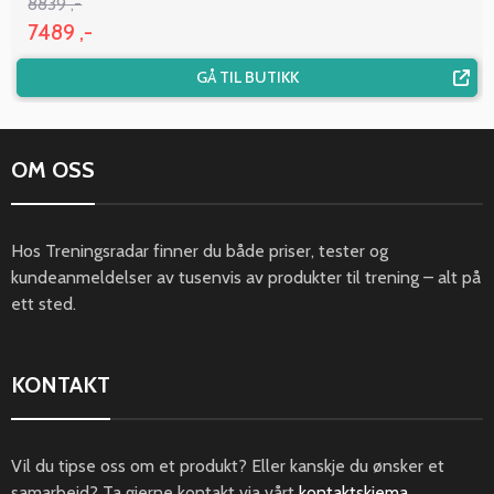
8839 ,-
7489 ,-
GÅ TIL BUTIKK
OM OSS
Hos Treningsradar finner du både priser, tester og
kundeanmeldelser av tusenvis av produkter til trening – alt på
ett sted.
KONTAKT
Vil du tipse oss om et produkt? Eller kanskje du ønsker et
samarbeid? Ta gjerne kontakt via vårt
kontaktskjema
.