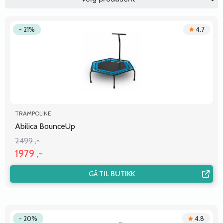
- 21%
4.7
TRAMPOLINE
Abilica BounceUp
2499 ,-
1979 ,-
GÅ TIL BUTIKK
- 20%
4.8