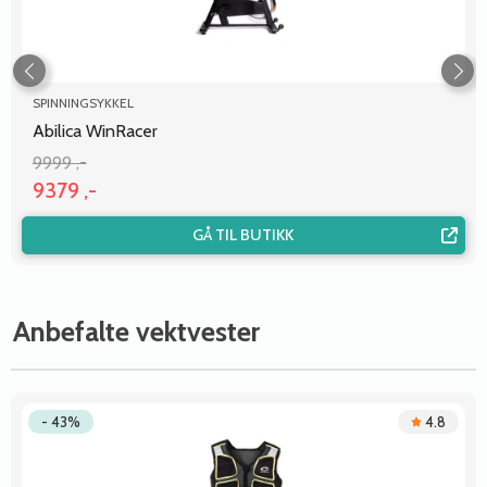
SPINNINGSYKKEL
Abilica WinRacer
9999 ,-
9379 ,-
GÅ TIL BUTIKK
Anbefalte vektvester
- 43%
4.8