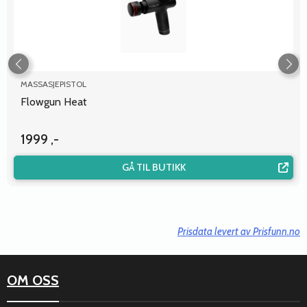
MASSASJEPISTOL
Flowgun Heat
1999 ,-
GÅ TIL BUTIKK
Prisdata levert av Prisfunn.no
OM OSS