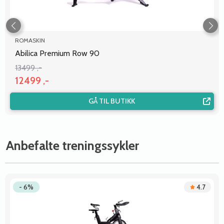
ROMASKIN
Abilica Premium Row 90
13499 ,-
12499 ,-
GÅ TIL BUTIKK
Anbefalte treningssykler
- 6%
4.7