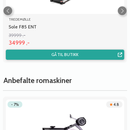
TREDEMØLLE
Sole F85 ENT
39999 ,-
34999 ,-
GÅ TIL BUTIKK
Anbefalte romaskiner
- 7%
4.8