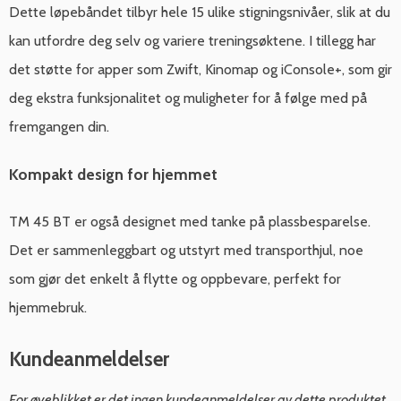
Dette løpebåndet tilbyr hele 15 ulike stigningsnivåer, slik at du
kan utfordre deg selv og variere treningsøktene. I tillegg har
det støtte for apper som Zwift, Kinomap og iConsole+, som gir
deg ekstra funksjonalitet og muligheter for å følge med på
fremgangen din.
Kompakt design for hjemmet
TM 45 BT er også designet med tanke på plassbesparelse.
Det er sammenleggbart og utstyrt med transporthjul, noe
som gjør det enkelt å flytte og oppbevare, perfekt for
hjemmebruk.
Kundeanmeldelser
For øyeblikket er det ingen kundeanmeldelser av dette produktet