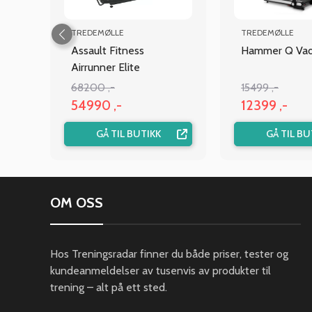
TREDEMØLLE
TREDEMØLLE
Assault Fitness
Hammer Q Vadi
Airrunner Elite
68200 ,-
15499 ,-
54990 ,-
12399 ,-
GÅ TIL BUTIKK
GÅ TIL BU
OM OSS
Hos Treningsradar finner du både priser, tester og
kundeanmeldelser av tusenvis av produkter til
trening – alt på ett sted.