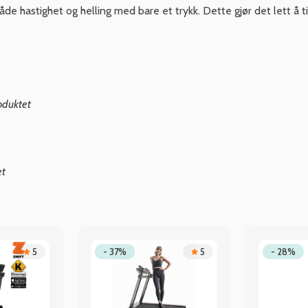
de hastighet og helling med bare et trykk. Dette gjør det lett å 
oduktet
et
5
- 37%
5
- 28%