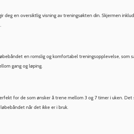
r deg en oversiktlig visning av treningsøkten din. Skjermen inklu
.
 løbebåndet en romslig og komfortabel treningsopplevelse, som s
mellom gang og løping.
 perfekt for de som ønsker å trene mellom 3 og 7 timer i uken. D
løbebåndet når det ikke er i bruk.