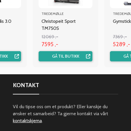
TREDEMØLLE
TREDEMØL
s 3.0
Christopeit Sport
Gymstick
TM750S
12069 ,-
7369 ,-
7595 ,-
5289 ,-
TIKK
GÅ TIL BUTIKK
GÅ 
KONTAKT
Vil du tipse oss om et produkt? Eller kanskje du
ønsker et samarbeid? Ta gjerne kontakt via vårt
kontaktskjema
.