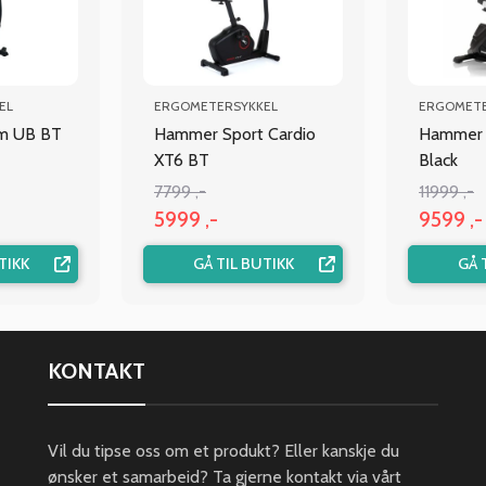
EL
ERGOMETERSYKKEL
ERGOMETE
um UB BT
Hammer Sport Cardio
Hammer 
XT6 BT
Black
7799 ,-
11999 ,-
5999 ,-
9599 ,-
TIKK
GÅ TIL BUTIKK
GÅ 
KONTAKT
Vil du tipse oss om et produkt? Eller kanskje du
ønsker et samarbeid? Ta gjerne kontakt via vårt