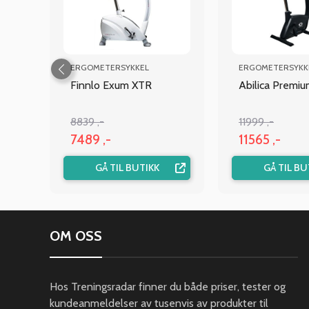
ERGOMETERSYKKEL
ERGOMETERSYKK
se
Finnlo Exum XTR
Abilica Premi
8839 ,-
11999 ,-
7489 ,-
11565 ,-
GÅ TIL BUTIKK
GÅ TIL BU
OM OSS
Hos Treningsradar finner du både priser, tester og
kundeanmeldelser av tusenvis av produkter til