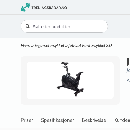
Hjem
»
Ergometersykkel
»
JobOut Kontorsykkel 2.0
J
S
Priser
Spesifikasjoner
Beskrivelse
Kundea