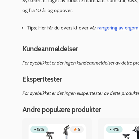
Sykkelen er laget av robuste materialer som stål, ABS, 
og fra 10 år og oppover.
Tips: Her får du oversikt over vår
rangering av ergom
Kundeanmeldelser
For øyeblikket er det ingen kundeanmeldelser av dette pr
Eksperttester
For øyeblikket er det ingen eksperttester av dette produkt
Andre populære produkter
4.7
- 15%
5
- 4%