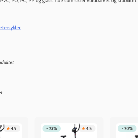
PVC, PU, PC, PP og glass, noe som sikrer holdbarhet og stabilitet
etersykler
oduktet
et
4.9
- 23%
4.8
- 20%