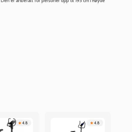
. Den er anbefalt for personer opp til 195 cm i høyde
4.8
4.8