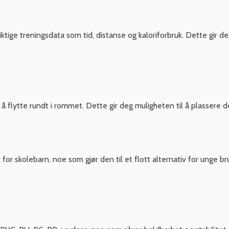
tige treningsdata som tid, distanse og kaloriforbruk. Dette gir d
t å flytte rundt i rommet. Dette gir deg muligheten til å plassere 
or skolebarn, noe som gjør den til et flott alternativ for unge b