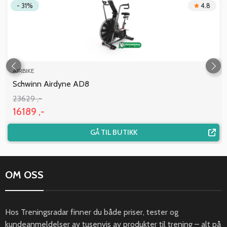
- 31%
4.8
AIRBIKE
Schwinn Airdyne AD8
23629 ,-
16189 ,-
GÅ TIL BUTIKK
OM OSS
Hos Treningsradar finner du både priser, tester og
kundeanmeldelser av tusenvis av produkter til trening – alt på