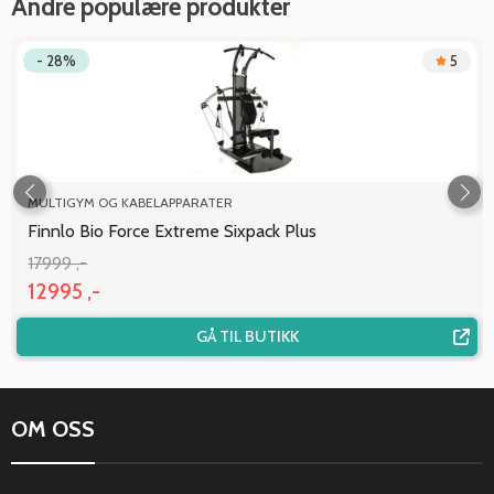
Andre populære produkter
- 28%
5
MULTIGYM OG KABELAPPARATER
Finnlo Bio Force Extreme Sixpack Plus
17999 ,-
12995 ,-
GÅ TIL BUTIKK
OM OSS