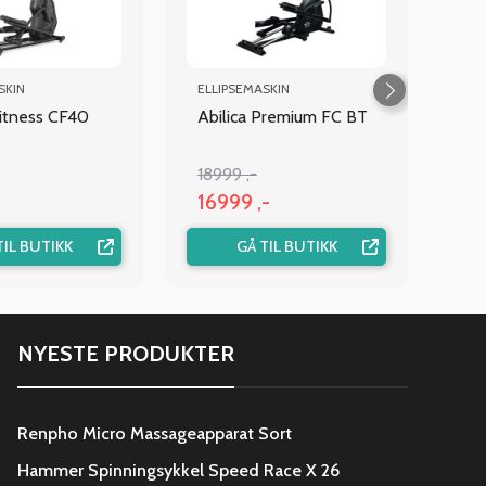
SKIN
ELLIPSEMASKIN
itness CF40
Abilica Premium FC BT
18999 ,-
16999 ,-
TIL BUTIKK
GÅ TIL BUTIKK
NYESTE PRODUKTER
Renpho Micro Massageapparat Sort
Hammer Spinningsykkel Speed Race X 26