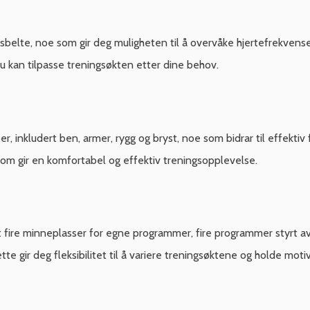
lte, noe som gir deg muligheten til å overvåke hjertefrekvensen
du kan tilpasse treningsøkten etter dine behov.
er, inkludert ben, armer, rygg og bryst, noe som bidrar til effekt
m gir en komfortabel og effektiv treningsopplevelse.
 fire minneplasser for egne programmer, fire programmer styrt av
e gir deg fleksibilitet til å variere treningsøktene og holde mot