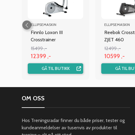
ELLIPSEMASKIN
ELLIPSEMASKIN
Finnlo Loxon III
Reebok Crosst
Crosstrainer
ZJET 460
15499 ,-
12499 ,-
12399 ,-
10599 ,-
GÅ TIL BUTIKK
GÅ TIL BU
OM OSS
Hos Treningsradar finner du både priser, tester og
kundeanmeldelser av tusenvis av produkter til
trening – alt på ett sted.