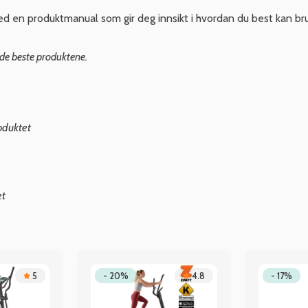
med en produktmanual som gir deg innsikt i hvordan du best kan br
 de beste produktene.
oduktet
et
5
- 20%
4.8
- 17%