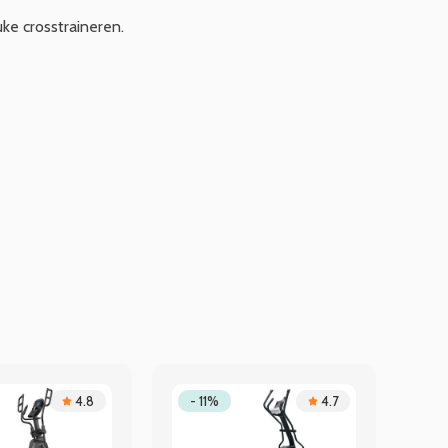
uke crosstraineren.
4.8
- 11%
4.7