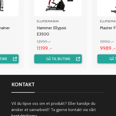
ELLIPSEMASKIN
ELLIPSEMA
rainer
Hammer Ellypsis
Master F
E3500
13999 ,-
11990 ,-
11199 ,-
9989 ,-
TIKK
GÅ TIL BUTIKK
GÅ 
KONTAKT
Vil du tipse oss om et produkt? Eller kanskje du
ønsker et samarbeid? Ta gjerne kontakt via vårt
kontaktskjema
.