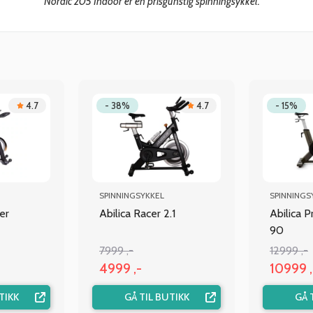
Nordic 205 Indoor er en prisgunstig spinningsykkel.
4.7
- 38%
4.7
- 15%
SPINNINGSYKKEL
SPINNINGS
er
Abilica Racer 2.1
Abilica 
90
7999 ,-
12999 ,-
4999 ,-
10999 ,
TIKK
GÅ TIL BUTIKK
GÅ 