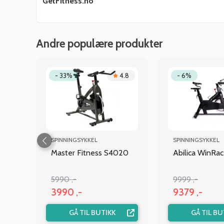
GetFitness.no
Andre populære produkter
.2
- 33%
4.8
- 6%
SPINNINGSYKKEL
SPINNINGSYKKEL
Master Fitness S4020
Abilica WinRac
5990 ,-
9999 ,-
3990 ,-
9379 ,-
GÅ TIL BUTIKK
GÅ TIL BU