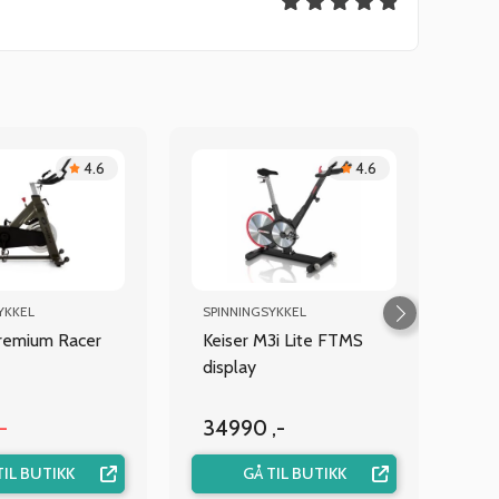
4.6
4.6
YKKEL
SPINNINGSYKKEL
Premium Racer
Keiser M3i Lite FTMS
display
-
34990 ,-
TIL BUTIKK
GÅ TIL BUTIKK