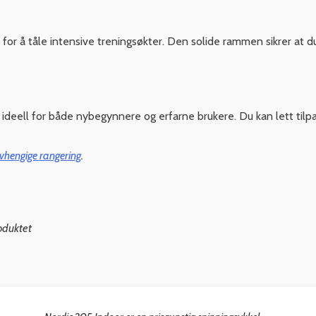
or å tåle intensive treningsøkter. Den solide rammen sikrer at du
ideell for både nybegynnere og erfarne brukere. Du kan lett tilpas
vhengige rangering
.
oduktet