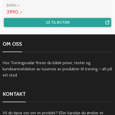
5990 ,-
3990 ,-
GÅ TIL BUTIKK
OM OSS
Hos Treningsradar finner du både priser, tester og
kundeanmeldelser av tusenvis av produkter til trening – alt på
ett sted.
KONTAKT
Vil du tipse oss om et produkt? Eller kanskje du ønsker et