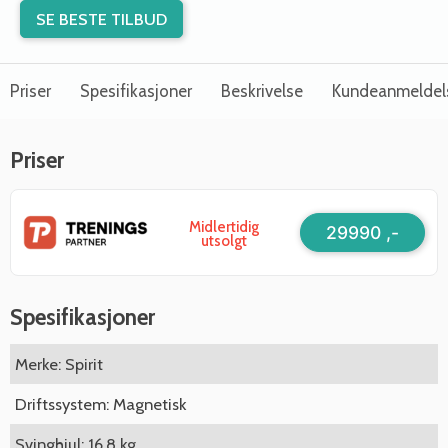
SE BESTE TILBUD
Priser
Spesifikasjoner
Beskrivelse
Kundeanmeldel
Priser
Midlertidig
29990 ,-
utsolgt
Spesifikasjoner
Merke: Spirit
Driftssystem: Magnetisk
Svinghjul: 16,8 kg