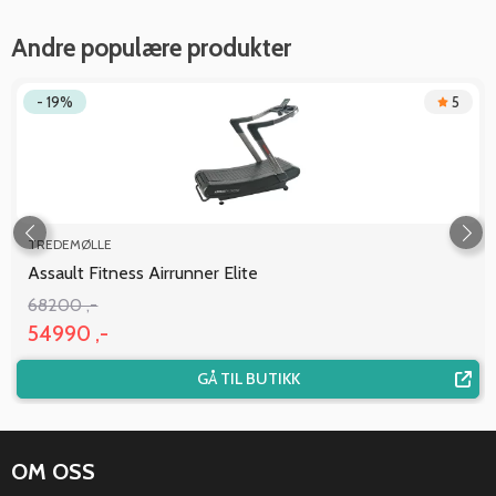
Andre populære produkter
- 19%
5
TREDEMØLLE
Assault Fitness Airrunner Elite
68200 ,-
54990 ,-
GÅ TIL BUTIKK
OM OSS