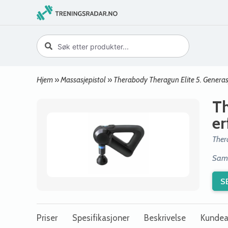
Hjem
»
Massasjepistol
»
Therabody Theragun Elite 5. Genera
Th
er
Ther
Samm
S
Priser
Spesifikasjoner
Beskrivelse
Kundea