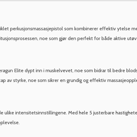
klet perkusjonsmassasjepistol som kombinerer effektiv ytelse med 
itusjonsprosessen, noe som gjør den perfekt for både aktive utøv
un Elite dypt inn i muskelvevet, noe som bidrar til bedre blod
 tap av styrke, noe som sikrer en grundig og effektiv massasjeoppl
e ulike intensitetsinnstillingene. Med hele 5 justerbare hastighet
pplevelse.