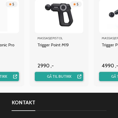
5
5
MASSASJEPISTOL
MASSASJEP
onic Pro
Trigger Point M19
Trigger P
2990 ,-
4990 ,
TIKK
GÅ TIL BUTIKK
GÅ 
KONTAKT