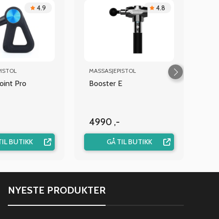
4.9
4.8
ISTOL
MASSASJEPISTOL
oint Pro
Booster E
-
4990 ,-
TIL BUTIKK
GÅ TIL BUTIKK
NYESTE PRODUKTER