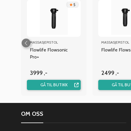
.5
5
MASSASJEPISTOL
MASSASJEPISTOL
Flowlife Flowsonic
Flowlife Flows
Pro+
3999 ,-
2499 ,-
GÅ TIL BUTIKK
GÅ TIL BU
OM OSS