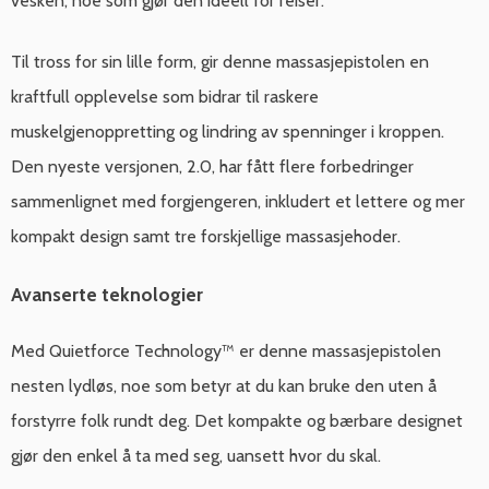
vesken, noe som gjør den ideell for reiser.
Til tross for sin lille form, gir denne massasjepistolen en
kraftfull opplevelse som bidrar til raskere
muskelgjenoppretting og lindring av spenninger i kroppen.
Den nyeste versjonen, 2.0, har fått flere forbedringer
sammenlignet med forgjengeren, inkludert et lettere og mer
kompakt design samt tre forskjellige massasjehoder.
Avanserte teknologier
Med Quietforce Technology™ er denne massasjepistolen
nesten lydløs, noe som betyr at du kan bruke den uten å
forstyrre folk rundt deg. Det kompakte og bærbare designet
gjør den enkel å ta med seg, uansett hvor du skal.