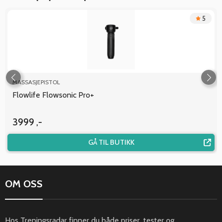
5
MASSASJEPISTOL
Flowlife Flowsonic Pro+
3999 ,-
GÅ TIL BUTIKK
OM OSS
Hos Treningsradar finner du både priser, tester og