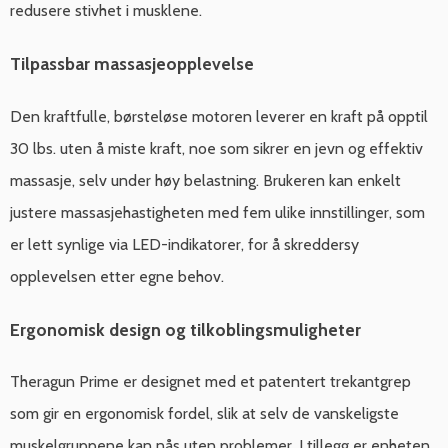
redusere stivhet i musklene.
Tilpassbar massasjeopplevelse
Den kraftfulle, børsteløse motoren leverer en kraft på opptil
30 lbs. uten å miste kraft, noe som sikrer en jevn og effektiv
massasje, selv under høy belastning. Brukeren kan enkelt
justere massasjehastigheten med fem ulike innstillinger, som
er lett synlige via LED-indikatorer, for å skreddersy
opplevelsen etter egne behov.
Ergonomisk design og tilkoblingsmuligheter
Theragun Prime er designet med et patentert trekantgrep
som gir en ergonomisk fordel, slik at selv de vanskeligste
muskelgruppene kan nås uten problemer. I tillegg er enheten