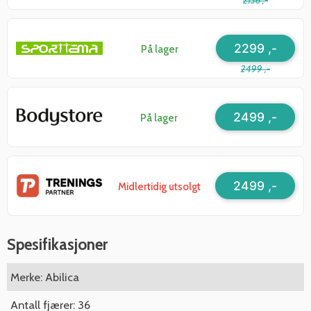
2136 ,-
2299 ,-
På lager
2499 ,-
2499 ,-
På lager
2499 ,-
Midlertidig utsolgt
Spesifikasjoner
Merke: Abilica
Antall fjærer: 36