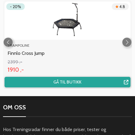
- 20%
4.8
TRAMPOLINE
Finnlo Cross Jump
2399 ,-
1910 ,-
GÅ TIL BUTIKK
OM OSS
Hos Treningsradar finner du både priser, tester og