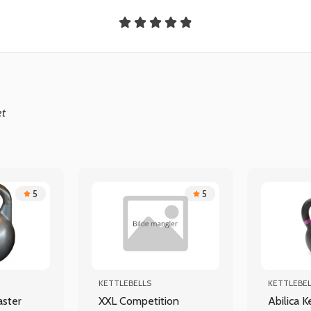
et
5
5
KETTLEBELLS
KETTLEBE
aster
XXL Competition
Abilica K