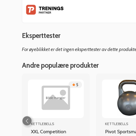
Eksperttester
For øyeblikket er det ingen eksperttester av dette produkt
Andre populære produkter
.9
5
KETTLEBELLS
KETTLEBELLS
XXL Competition
Pivot Sportsm