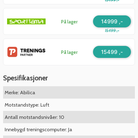
15499 ,-
14999 ,-
På lager
15499 ,-
15499 ,-
På lager
Spesifikasjoner
Merke: Abilica
Motstandstype: Luft
Antall motstandsnivåer: 10
Innebygd treningscomputer: Ja