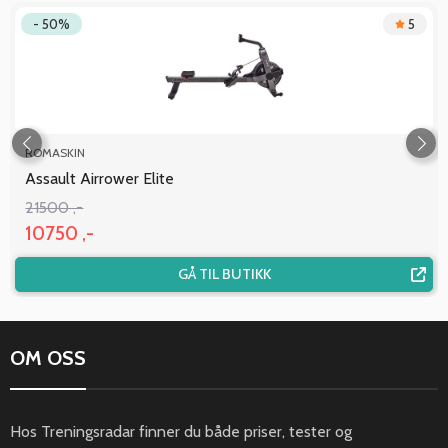
- 50%
5
ROMASKIN
Assault Airrower Elite
21500 ,-
10750 ,-
GÅ TIL BUTIKK
OM OSS
Hos Treningsradar finner du både priser, tester og