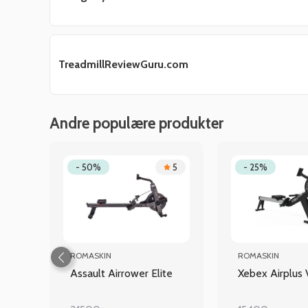
TreadmillReviewGuru.com
Andre populære produkter
.6
- 50%
5
- 25%
ROMASKIN
ROMASKIN
Assault Airrower Elite
Xebex Airplus