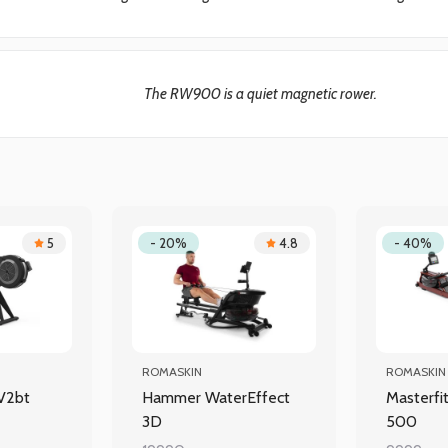
The RW900 is a quiet magnetic rower.
5
- 20%
4.8
- 40%
ROMASKIN
ROMASKIN
 V2bt
Hammer WaterEffect
Masterfi
3D
500