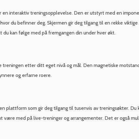
 en interaktiv treningsopplevelse. Den er utstyrt med en impone
or du befinner deg. Skjermen gir deg tilgang til en rekke viktige 
k at du kan følge med på fremgangen din under hver økt.
 treningen etter ditt eget nivå og mål. Den magnetiske motstandsj
nnere og erfarne roere.
 plattform som gir deg tilgang til tusenvis av treningsøkter. Du k
samt være med på live-treninger og arrangementer. Det er også mu