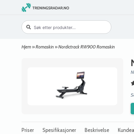
Hjem
»
Romaskin
»
Nordictrack RW900 Romaskin
N
S
Priser
Spesifikasjoner
Beskrivelse
Kundea