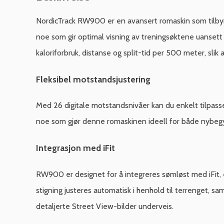
NordicTrack RW900 er en avansert romaskin som tilbyr
noe som gir optimal visning av treningsøktene uansett hv
kaloriforbruk, distanse og split-tid per 500 meter, sli
Fleksibel motstandsjustering
Med 26 digitale motstandsnivåer kan du enkelt tilpasse
noe som gjør denne romaskinen ideell for både nybegy
Integrasjon med iFit
RW900 er designet for å integreres sømløst med iFit, en
stigning justeres automatisk i henhold til terrenget, 
detaljerte Street View-bilder underveis.