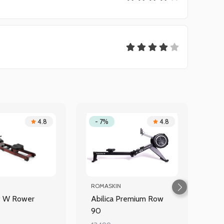
4.8
- 7%
4.8
ROMASKIN
t W Rower
Abilica Premium Row
90