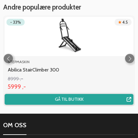
Andre populære produkter
- 33%
4.5
STEPMASKIN
Abilica StairClimber 300
8999 ,-
5999 ,-
GÅ TIL BUTIKK
OM OSS