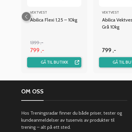
VEKTVEST
VEKTVEST
Abilica Flexi 1,25 – 10kg
Abilica Vektves
ON
Grå 10kg
1399 ,-
799 ,-
799 ,-
GÅ TIL BUTIKK
GÅ TIL BU
OM OSS
Hos Treningsradar finner du både priser, tester og
kundeanmeldelser av tusenvis av produkter til
trening – alt på ett sted.