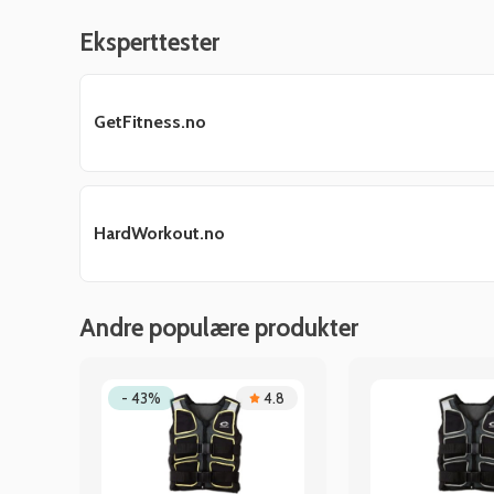
Eksperttester
GetFitness.no
HardWorkout.no
Andre populære produkter
.3
- 43%
4.8