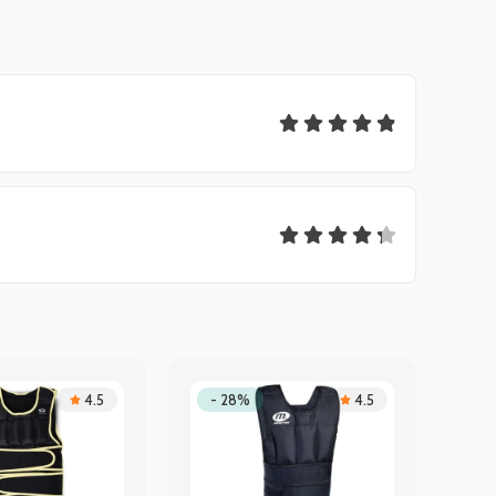
4.5
- 28%
4.5