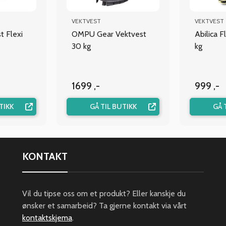
VEKTVEST
VEKTVEST
t Flexi
OMPU Gear Vektvest
Abilica 
30 kg
kg
1699 ,-
999 ,-
TIKK
GÅ TIL BUTIKK
GÅ 
KONTAKT
Vil du tipse oss om et produkt? Eller kanskje du
ønsker et samarbeid? Ta gjerne kontakt via vårt
kontaktskjema
.