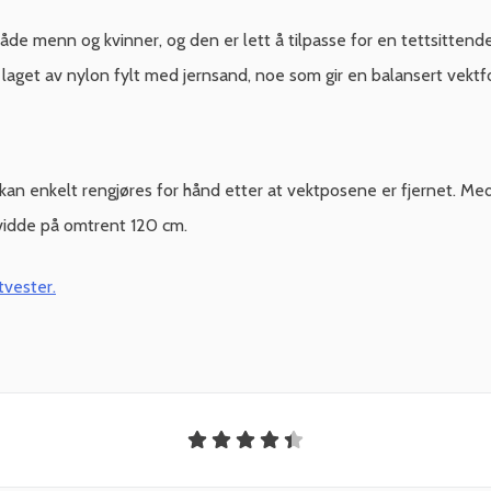
både menn og kvinner, og den er lett å tilpasse for en tettsittend
laget av nylon fylt med jernsand, noe som gir en balansert vektfo
an enkelt rengjøres for hånd etter at vektposene er fjernet. Med t
vidde på omtrent 120 cm.
vester.