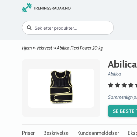
Hjem
»
Vektvest
»
Abilica Flexi Power 20 kg
Abilic
Abilica
Sammenlign pris
SE BESTE 
Priser
Beskrivelse
Kundeanmeldelser
Eksp