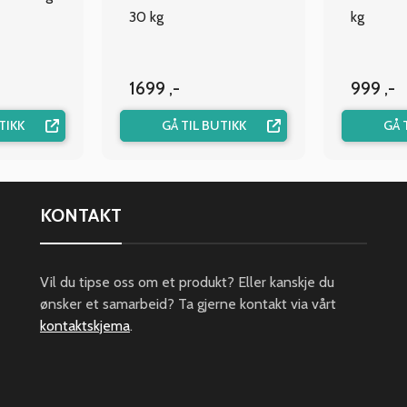
30 kg
kg
1699 ,-
999 ,-
TIKK
GÅ TIL BUTIKK
GÅ 
KONTAKT
Vil du tipse oss om et produkt? Eller kanskje du
ønsker et samarbeid? Ta gjerne kontakt via vårt
kontaktskjema
.