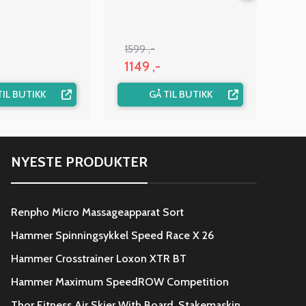
1599 ,-
1149 ,-
TIL BUTIKK
GÅ TIL BUTIKK
NYESTE PRODUKTER
Renpho Micro Massageapparat Sort
Hammer Spinningsykkel Speed Race X 26
Hammer Crosstrainer Loxon XTR BT
Hammer Maximum SpeedROW Competition
Thor Fitness Air Skier With Board, Stakemaskin