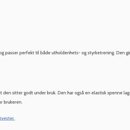
g passer perfekt til både utholdenhets- og styrketrening. Den gir m
at den sitter godt under bruk. Den har også en elastisk spenne l
or brukeren.
vester.