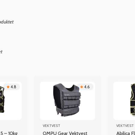
oduktet
et
4.8
4.6
VEKTVEST
VEKTVEST
,25 – 10kg
OMPU Gear Vektvest
Abilica 