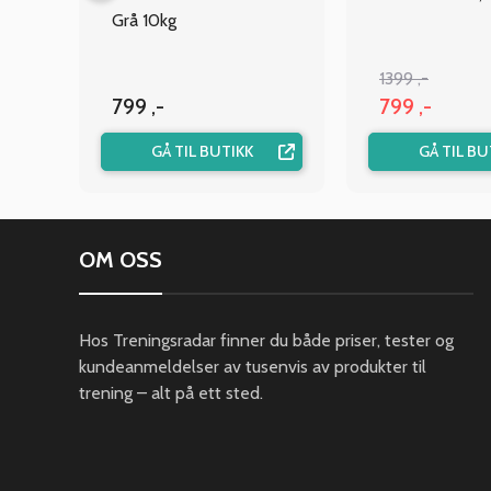
ON
Grå 10kg
1399 ,-
799 ,-
799 ,-
GÅ TIL BUTIKK
GÅ TIL BU
OM OSS
Hos Treningsradar finner du både priser, tester og
kundeanmeldelser av tusenvis av produkter til
trening – alt på ett sted.