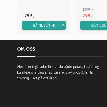
1399 ,-
799 ,-
799 ,-
GÅ TIL BUTIKK
GÅ TIL BU
OM OSS
Hos Treningsradar finner du både priser, tester og
kundeanmeldelser av tusenvis av produkter til
trening – alt på ett sted.