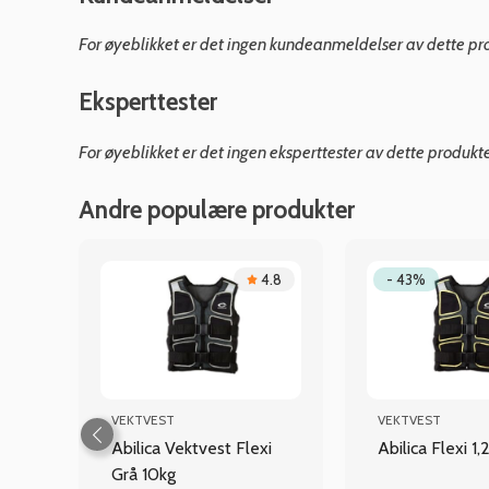
For øyeblikket er det ingen kundeanmeldelser av dette pr
Eksperttester
For øyeblikket er det ingen eksperttester av dette produkt
Andre populære produkter
.3
4.8
- 43%
VEKTVEST
VEKTVEST
Abilica Vektvest Flexi
Abilica Flexi 1
ON
Grå 10kg