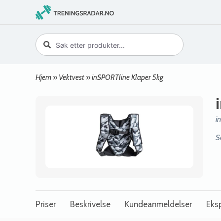
Hjem
»
Vektvest
»
inSPORTline Klaper 5kg
i
S
Priser
Beskrivelse
Kundeanmeldelser
Eksp