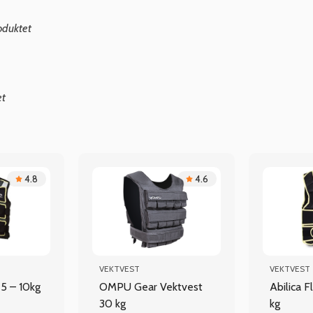
oduktet
et
4.8
4.6
VEKTVEST
VEKTVEST
,25 – 10kg
OMPU Gear Vektvest
Abilica 
30 kg
kg